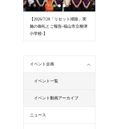
1
2
3
/1】夏休
【2026/7/28「リセット掃除」実
【8/1夏休み
施の御礼とご報告-福山市立柳津
熊本への祈りを
小学校-】
イベント企画
イベント一覧
イベント動画アーカイブ
ニュース