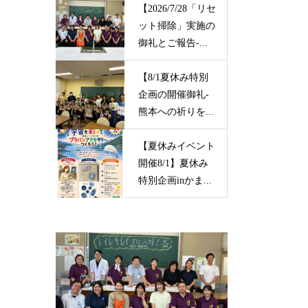
【2026/7/28「リセ
ット掃除」実施の
御礼とご報告-...
【8/1夏休み特別
企画の開催御礼-
熊本への祈りを...
【夏休みイベント
開催8/1】夏休み
特別企画inかま...