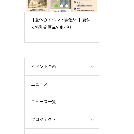
1
2
3
体物理学
【夏休みイベント開催8/1】夏休
京都大学国際
み特別企画inかまがり
会的処方・文
（ISPC2026）
イベント企画
ニュース
ニュース一覧
プロジェクト